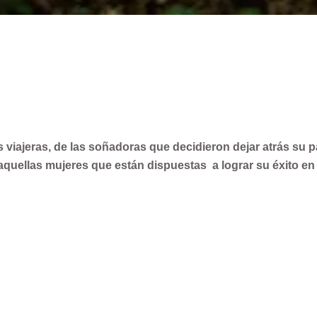
as viajeras, de las soñadoras que decidieron dejar atrás su 
 aquellas mujeres que están dispuestas a lograr su éxito en
 la historia, en donde las fronteras y migrar se ha vuelto u
igramos soñamos que podremos tener una vida libre, abu
 sensación de que el historial profesional no es reconocido 
io, de vivir con una montaña rusa de emociones de soledad,
vación de la visa… Una realidad que solo entiende aquella