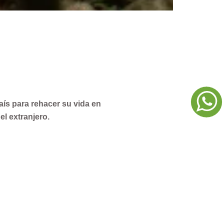
país para rehacer su vida en
 el extranjero.
na realidad ya no tan lejana.
ndante y segura.
en el nuevo país, de pasar
 culpa, de la preocupación
s que lo hemos pasado.