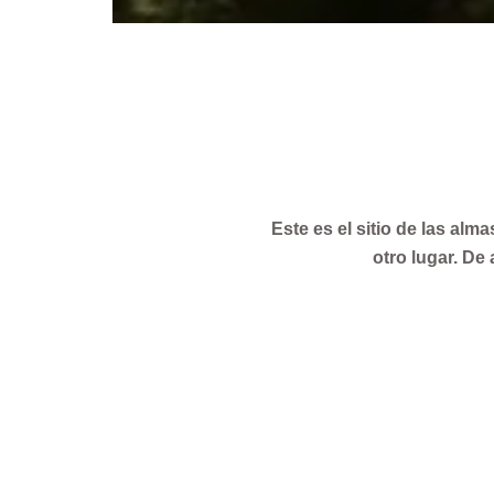
Este es el sitio de las alm
otro lugar. De
Vivimos en la mejor época en
Y que cuando em
Sin embargo, vivir con la
una maternidad en solitar
constante por la reno