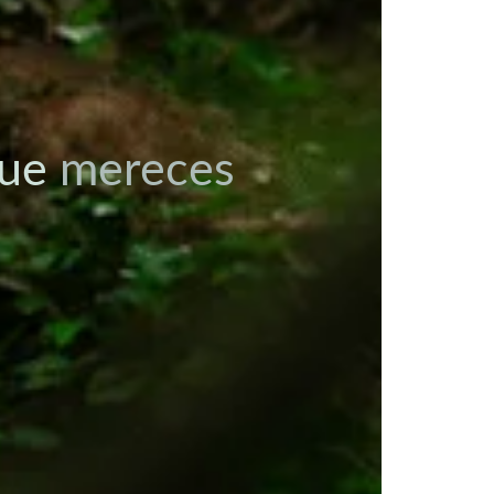
que
mereces